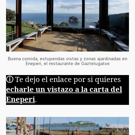
Buena comida, estupendas vistas y zonas ajardinadas en
Eneperi, el restaurante de Gaztelugatxe
ⓘ
Te dejo el enlace por si quieres
echarle un vistazo a la carta del
Eneperi
.