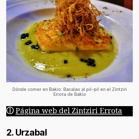
Dónde comer en Bakio: Bacalao al pil-pil en el Zintziri
Errota de Bakio
ⓘ
Página web del Zintziri Errota
2. Urzabal