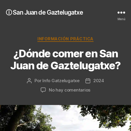
ⓘ San Juan de Gaztelugatxe
Menú
Categorías
INFORMACIÓN PRÁCTICA
¿Dónde comer en San
Juan de Gaztelugatxe?
Por
Info Gatzelugatxe
2024
Autor
Fecha
de
de
en
No hay comentarios
la
la
¿Dónde
entrada
entrada
comer
en
San
Juan
de