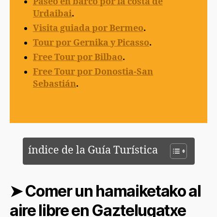
Paseo en barco por la costa de
Urdaibai
.
Visita guiada por Bermeo
.
Tour por Gernika y Picasso
.
Free Tour por Bilbao
.
Free Tour por Donostia-San
Sebastián
.
índice de la Guía Turística
➤ Comer un hamaiketako al
aire libre en Gaztelugatxe