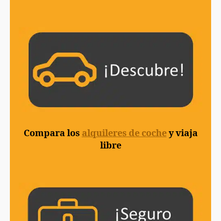
Compara los
alquileres de coche
y viaja
libre