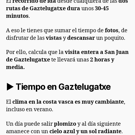
El
recorrido de ida
desde cualquiera de las
dos
rutas de Gaztelugatxe dura
unos
30-45
minutos
.
A eso le tienes que sumar el tiempo de
fotos
, de
disfrutar de las
vistas
y
descansar
un poquito.
Por ello, calcula que la
visita entera
a San Juan
de Gaztelugatxe
te llevará unas
2 horas y
media.
► Tiempo en Gaztelugatxe
El
clima en la costa vasca es muy cambiante
,
incluso en verano.
Un día puede salir
plomizo
y al día siguiente
amanece con un
cielo azul y un sol radiante
.