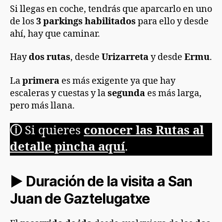
Si llegas en coche, tendrás que aparcarlo en uno
de los
3 parkings habilitados
para ello y desde
ahí, hay que caminar.
Hay
dos rutas
, desde
Urizarreta
y desde
Ermu
.
La
primera
es más exigente ya que hay
escaleras y cuestas y la
segunda
es más larga,
pero más llana.
ⓘ
Si quieres
conocer las Rutas al
detalle pincha aquí
.
► Duración de la visita a San
Juan de Gaztelugatxe