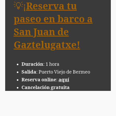
💡
¡
Reserva tu
paseo en barco a
San Juan de
Gaztelugatxe!
Duración
: 1 hora
Salida
: Puerto Viejo de Bermeo
Reserva online
:
aquí
Cancelación gratuita