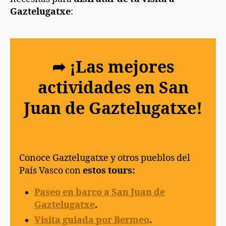
Gaztelugatxe
:
➦ ¡Las mejores
actividades en San
Juan de Gaztelugatxe!
Conoce Gaztelugatxe y otros pueblos del
País Vasco con
estos tours:
Paseo en barco a San Juan de
Gaztelugatxe
.
Visita guiada por Bermeo
.