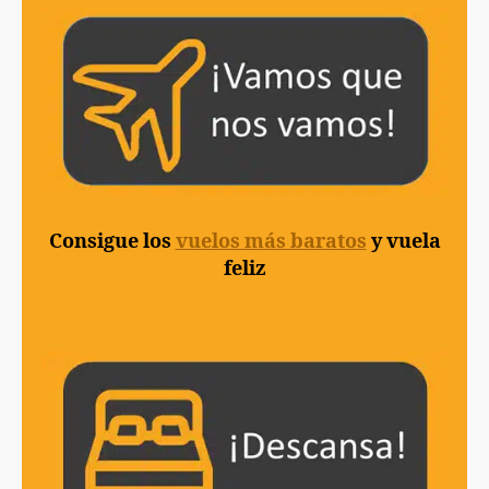
Consigue los
vuelos más baratos
y vuela
feliz