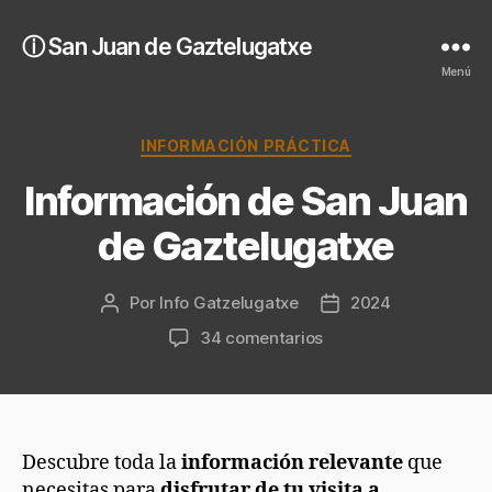
ⓘ San Juan de Gaztelugatxe
Menú
Categorías
INFORMACIÓN PRÁCTICA
Información de San Juan
de Gaztelugatxe
Por
Info Gatzelugatxe
2024
Autor
Fecha
de
de
en
34 comentarios
la
la
Información
entrada
entrada
de
San
Juan
de
Descubre toda la
información relevante
que
Gaztelugatxe
necesitas para
disfrutar de tu visita a