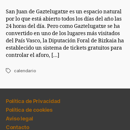
entrada
entrada
2026
para
San Juan de Gaztelugatxe es un espacio natural
visitar
por lo que está abierto todos los días del año las
Gaztelugatxe
24 horas del día. Pero como Gaztelugatxe se ha
convertido en uno de los lugares más visitados
del País Vasco, la Diputación Foral de Bizkaia ha
establecido un sistema de tickets gratuitos para
controlar el aforo, […]
calendario
Etiquetas
Política de Privacidad
Política de cookies
Aviso legal
Contacto