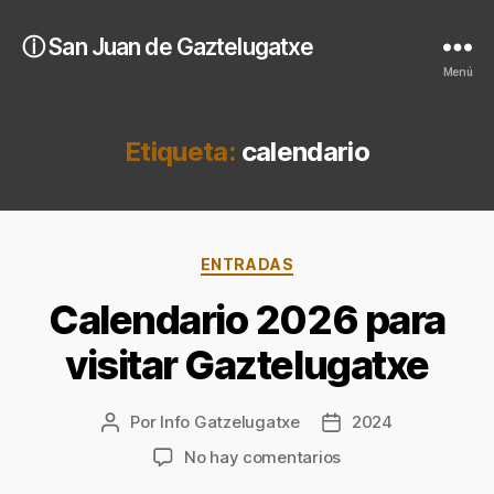
ⓘ San Juan de Gaztelugatxe
Menú
Etiqueta:
calendario
Categorías
ENTRADAS
Calendario 2026 para
visitar Gaztelugatxe
Por
Info Gatzelugatxe
2024
Autor
Fecha
de
de
en
No hay comentarios
la
la
Calendario