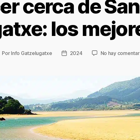
er cerca de San
atxe: los mejor
Por
Info Gatzelugatxe
2024
No hay comentar
utor
Fecha
e
de
la
ntrada
entrada