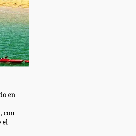
ado en
, con
 el